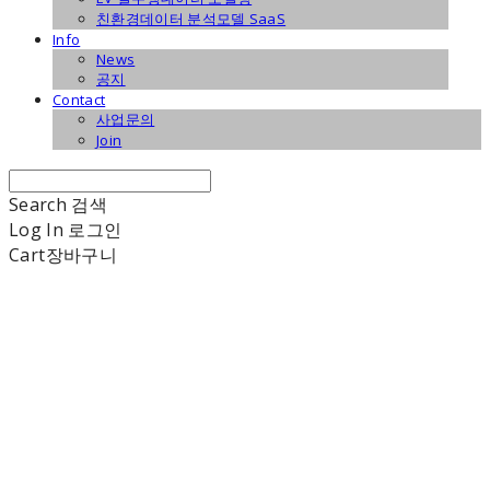
친환경데이터 분석모델 SaaS
Info
News
공지
Contact
사업문의
Join
Search
검색
Log In
로그인
Cart
장바구니